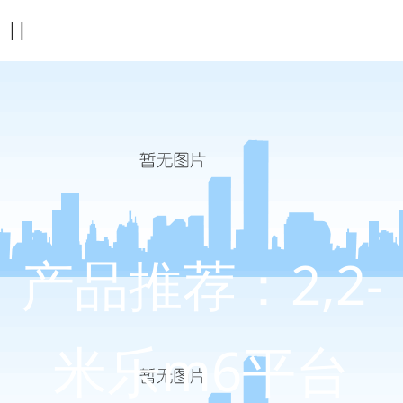
产品推荐：2,2-
米乐m6平台