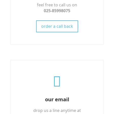
feel free to call us on
025-85998075
order a call back
our email
drop us a line anytime at