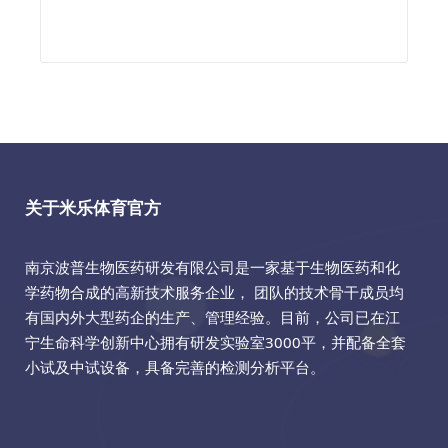
关于米乐体育官方
南京波普生物医药研发有限公司是一家基于生物医药和化
学药物合成的高新技术服务企业， 团队的技术骨干成员均
有国内外大型药企的生产、管理经验。目前，公司已在江
宁生命科学创新中心拥有研发实验室3000平，并配备全套
小试及中试设备，具备完善的检测分析平台。