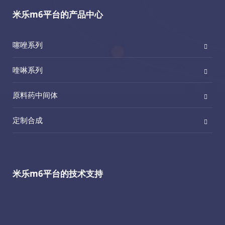
米乐m6平台的产品中心
噻唑系列
喹啉系列
原料药中间体
定制合成
米乐m6平台的技术支持