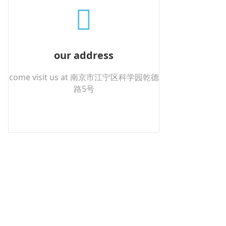
our address
come visit us at 南京市江宁区科学园乾德
路5号