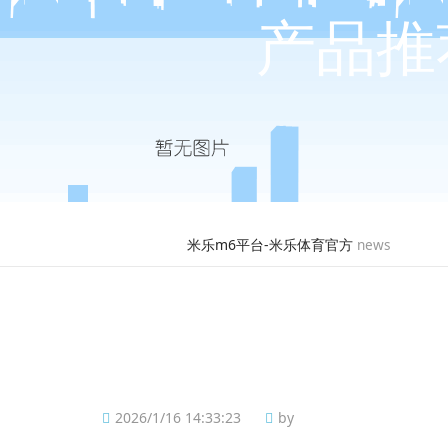
产品推荐
米乐m6平台-米乐体育官方
news
2026/1/16 14:33:23
by