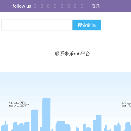
follow us
登录
搜索商品
联系米乐m6平台