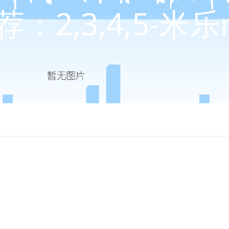
：2,3,4,5-米