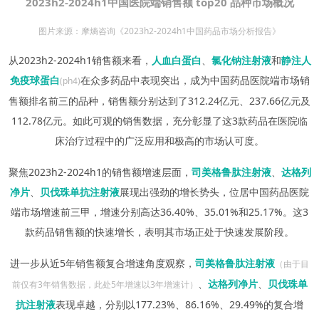
2023h2-2024h1中国医院端销售额 top20 品种市场概况
图片来源：摩熵咨询《2023h2-2024h1中国药品市场分析报告》
从2023h2-2024h1销售额来看，
人血白蛋白
、
氯化钠注射液
和
静注人
免疫球蛋白
在众多药品中表现突出，成为中国药品医院端市场销
(ph4)
售额排名前三的品种，销售额分别达到了312.24亿元、237.66亿元及
112.78亿元。如此可观的销售数据，充分彰显了这3款药品在医院临
床治疗过程中的广泛应用和极高的市场认可度。
聚焦2023h2-2024h1的销售额增速层面，
司美格鲁肽注射液
、
达格列
净片
、
贝伐珠单抗注射液
展现出强劲的增长势头，位居中国药品医院
端市场增速前三甲，增速分别高达36.40%、35.01%和25.17%。这3
款药品销售额的快速增长，表明其市场正处于快速发展阶段。
进一步从近5年销售额复合增速角度观察，
司美格鲁肽注射液
（由于目
、
达格列净片
、
贝伐珠单
前仅有3年销售数据，此处5年增速以3年增速计）
抗注射液
表现卓越，分别以177.23%、86.16%、29.49%的复合增