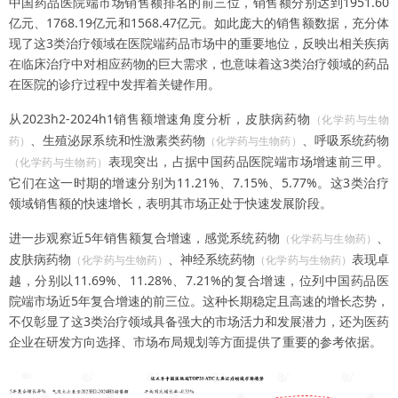
中国药品医院端市场销售额排名的前三位，销售额分别达到1951.60
亿元、1768.19亿元和1568.47亿元。如此庞大的销售额数据，充分体
现了这3类治疗领域在医院端药品市场中的重要地位，反映出相关疾病
在临床治疗中对相应药物的巨大需求，也意味着这3类治疗领域的药品
在医院的诊疗过程中发挥着关键作用。
从2023h2-2024h1销售额增速角度分析，皮肤病药物
（化学药与生物
、生殖泌尿系统和性激素类药物
、呼吸系统药物
药）
（化学药与生物药）
表现突出，占据中国药品医院端市场增速前三甲。
（化学药与生物药）
它们在这一时期的增速分别为11.21%、7.15%、5.77%。这3类治疗
领域销售额的快速增长，表明其市场正处于快速发展阶段。
进一步观察近5年销售额复合增速，感觉系统药物
、
（化学药与生物药）
皮肤病药物
、神经系统药物
表现卓
（化学药与生物药）
（化学药与生物药）
越，分别以11.69%、11.28%、7.21%的复合增速，位列中国药品医
院端市场近5年复合增速的前三位。这种长期稳定且高速的增长态势，
不仅彰显了这3类治疗领域具备强大的市场活力和发展潜力，还为医药
企业在研发方向选择、市场布局规划等方面提供了重要的参考依据。