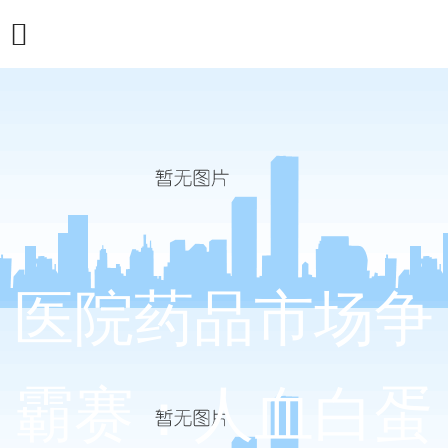
医院药品市场争
霸赛：人血白蛋