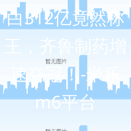
白312亿竟然称
王，齐鲁制药增
速夺冠！-米乐
m6平台