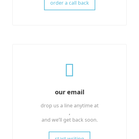
order a call back
our email
drop us a line anytime at
,
and we’ll get back soon.
start writing