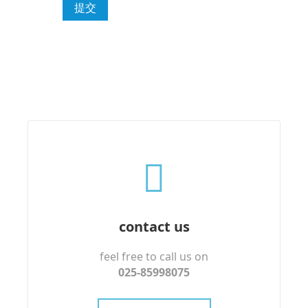
contact us
feel free to call us on
025-85998075