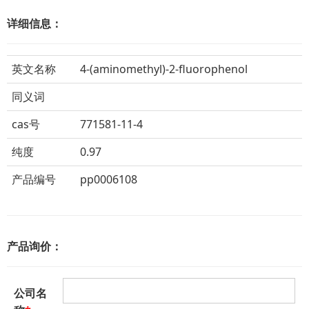
详细信息：
英文名称
4-(aminomethyl)-2-fluorophenol
同义词
cas号
771581-11-4
纯度
0.97
产品编号
pp0006108
产品询价：
公司名