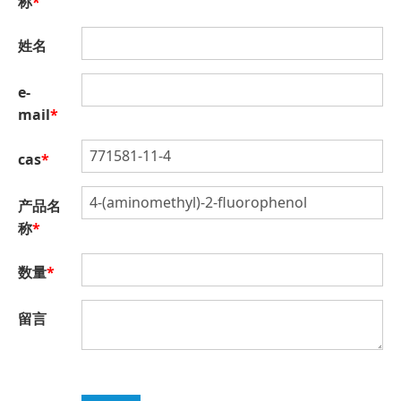
称
*
姓名
e-
mail
*
cas
*
产品名
称
*
数量
*
留言