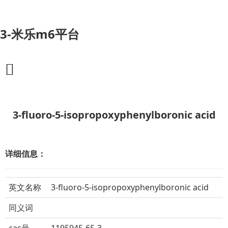
3-米乐m6平台
3-fluoro-5-isopropoxyphenylboronic acid
详细信息：
英文名称
3-fluoro-5-isopropoxyphenylboronic acid
同义词