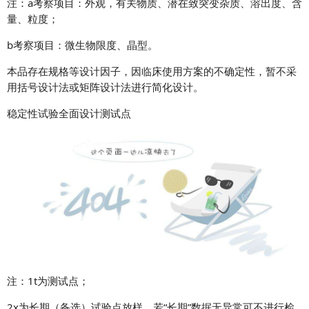
注：
a
考察项目：
外观，有关物质、潜在致突变杂质、溶出度、含
量、粒度；
b考察项目：微生物限度、晶型。
本品存在规格等设计因子，因临床使用方案的不确定性，暂不采
用括号设计法或矩阵设计法进行简化设计。
稳定性试验全面设计测试点
注：
1
t
为测试点；
2
x
为长期（备选）
试验点放样，若
“
长期
”
数据无异常可不进行检