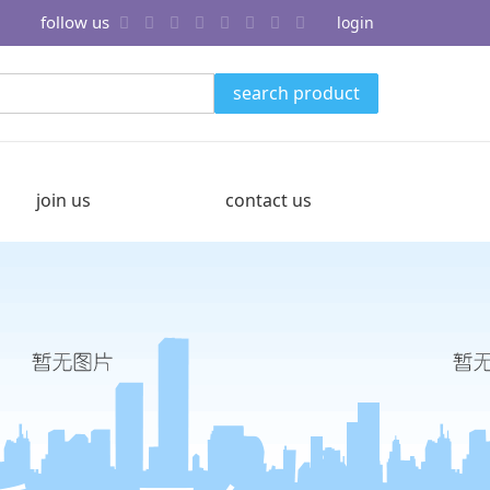
follow us
login
search product
join us
contact us