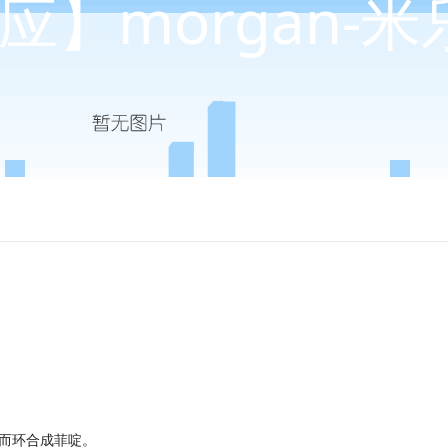
应】morgan-米
而环合成菲啶。