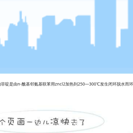
n-
zncl2
250—300
的菲啶是由
酰基邻氨基联苯用
加热到
℃发生闭环脱水而