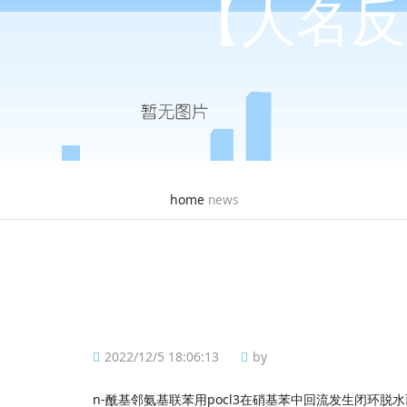
【人名反
home
news
2022/12/5 18:06:13
by
n-
pocl3
酰基邻氨基联苯用
在硝基苯中回流发生闭环脱水